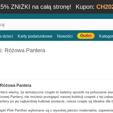
15% ZNIŻKI na całą stronę!
Kupon:
CH20
Outlet
a dzieci
Karty podarunkowe
Nowości
Kategor
i: Różowa Pantera
 Różowa Pantera
ers wiemy, że tematyczne czapki to świetny sposób na pokazanie swoj
owej Pantery, nie możesz przegapić naszej kolekcji czapek z tej zaba
antery po jej najbardziej kultowe postacie, nasze czapki są idealne dla t
pki Pink Panther wykonane są z wysokiej jakości materiałów, zapewnia