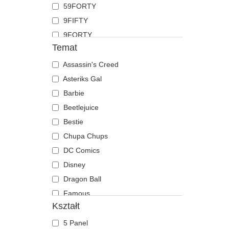
59FORTY
Koza
9FIFTY
Krab
9FORTY
Krokodyl
Temat
9FORTY APEX
Krowa
9FORTY M-Crown
Assassin's Creed
Kruk
9SEVENTY
Asteriks Gal
Kurczak
9TWENTY
Barbie
Labrador retriever
A Frame
Beetlejuice
Langusta
Casual Classic
Bestie
Lew
E Frame
Chupa Chups
Lis
Open Back
DC Comics
Lwica
Runner
Disney
Mewa
The 90s
Dragon Ball
Motyl
The Ball
Famous
Mrówka
Kształt
The Retro
Fast & Furious
Mysz
The Snap
Gra o Tron
Niedźwiedź
5 Panel