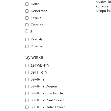
stylów i 
Delfin
konkurenc
sklepu in
Doberman
Feniks
Flaming
Dla
Foka
Gepard
Dorosły
Gołąb
Dziecko
Hipopotam
Sylwetka
Jaszczurka
19TWENTY
Jednorożec
39THIRTY
Jeleń
59FIFTY
Kaczka
59FIFTY Dogear
Kogut
59FIFTY Low Profile
Kojot
59FIFTY Pre-Curved
Koń
59FIFTY Retro Crown
Kot