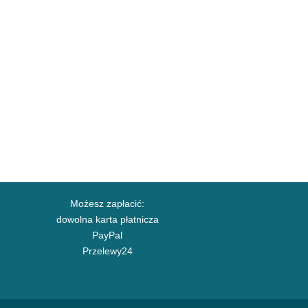
Możesz zapłacić:
dowolna karta płatnicza
PayPal
Przelewy24