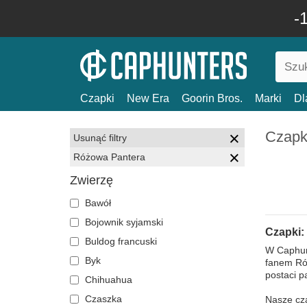
-
Czapki
New Era
Goorin Bros.
Marki
Dl
Czapk
Usunąć filtry
Różowa Pantera
Zwierzę
Bawół
Bojownik syjamski
Czapki:
Buldog francuski
W Caphunt
Byk
fanem Róż
postaci p
Chihuahua
Czaszka
Nasze cza