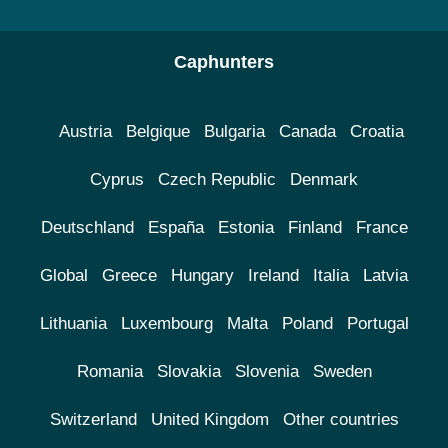
Caphunters
Austria
Belgique
Bulgaria
Canada
Croatia
Cyprus
Czech Republic
Denmark
Deutschland
España
Estonia
Finland
France
Global
Greece
Hungary
Ireland
Italia
Latvia
Lithuania
Luxembourg
Malta
Poland
Portugal
Romania
Slovakia
Slovenia
Sweden
Switzerland
United Kingdom
Other countries