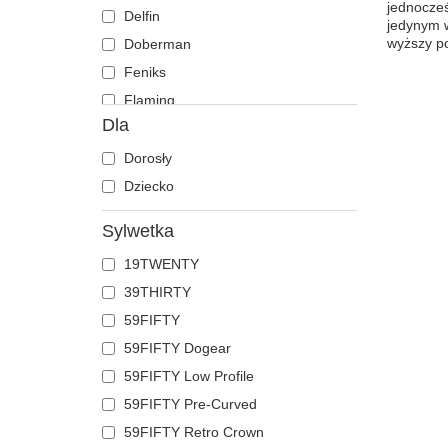
jednocześ
Delfin
jedynym 
wyższy p
Doberman
Feniks
Flaming
Dla
Foka
Gepard
Dorosły
Gołąb
Dziecko
Hipopotam
Sylwetka
Jaszczurka
19TWENTY
Jednorożec
39THIRTY
Jeleń
59FIFTY
Kaczka
59FIFTY Dogear
Kogut
59FIFTY Low Profile
Kojot
59FIFTY Pre-Curved
Koń
59FIFTY Retro Crown
Kot