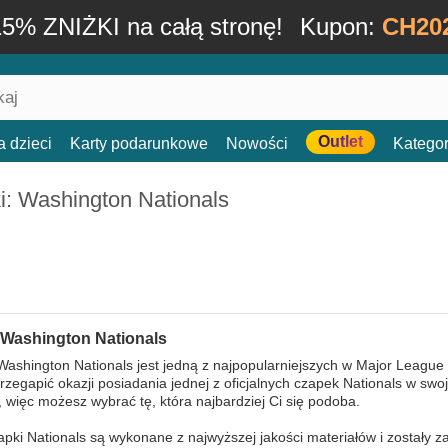
15% ZNIŻKI na całą stronę!
Kupon:
CH20
Outlet
a dzieci
Karty podarunkowe
Nowości
Kategor
i: Washington Nationals
 Washington Nationals
ashington Nationals jest jedną z najpopularniejszych w Major League B
zegapić okazji posiadania jednej z oficjalnych czapek Nationals w s
, więc możesz wybrać tę, która najbardziej Ci się podoba.
pki Nationals są wykonane z najwyższej jakości materiałów i zostały za