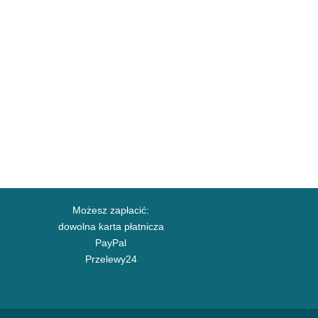
Możesz zapłacić:
dowolna karta płatnicza
PayPal
Przelewy24