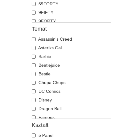
59FORTY
Koza
9FIFTY
Krab
9FORTY
Krokodyl
Temat
9FORTY APEX
Krowa
9FORTY M-Crown
Assassin's Creed
Kruk
9SEVENTY
Asteriks Gal
Kurczak
9TWENTY
Barbie
Labrador retriever
A Frame
Beetlejuice
Langusta
Casual Classic
Bestie
Lew
E Frame
Chupa Chups
Lis
Open Back
DC Comics
Lwica
Runner
Disney
Mewa
The 90s
Dragon Ball
Motyl
The Ball
Famous
Mrówka
Kształt
The Retro
Fast & Furious
Mysz
The Snap
Gra o Tron
Niedźwiedź
5 Panel