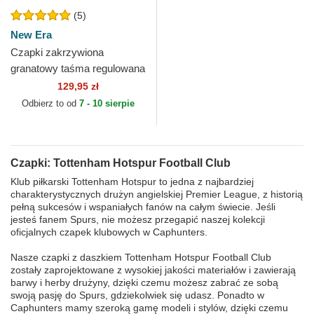
(5)
New Era
Czapki zakrzywiona
granatowy taśma regulowana
9FORTY Repreve Tottenham
129,95 zł
Hotspur Football Club...
Odbierz to od
7 - 10 sierpie
Czapki: Tottenham Hotspur Football Club
Klub piłkarski Tottenham Hotspur to jedna z najbardziej
charakterystycznych drużyn angielskiej Premier League, z historią
pełną sukcesów i wspaniałych fanów na całym świecie. Jeśli
jesteś fanem Spurs, nie możesz przegapić naszej kolekcji
oficjalnych czapek klubowych w Caphunters.
Nasze czapki z daszkiem Tottenham Hotspur Football Club
zostały zaprojektowane z wysokiej jakości materiałów i zawierają
barwy i herby drużyny, dzięki czemu możesz zabrać ze sobą
swoją pasję do Spurs, gdziekolwiek się udasz. Ponadto w
Caphunters mamy szeroką gamę modeli i stylów, dzięki czemu