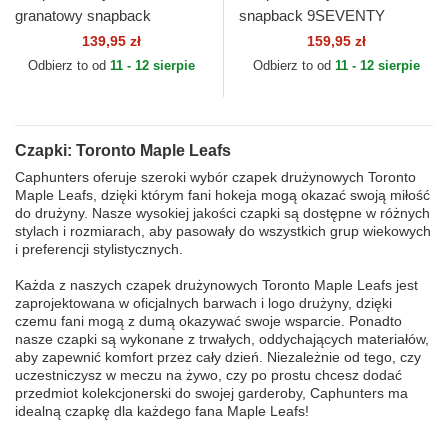
granatowy snapback
snapback 9SEVENTY
9FORTY M-Crown Team
Stretch Snap Stated Toronto
139,95 zł
159,95 zł
Toronto Maple Leafs NHL
Maple Leafs NHL New Era
Odbierz to od
11 - 12 sierpie
Odbierz to od
11 - 12 sierpie
New Era
Czapki: Toronto Maple Leafs
Caphunters oferuje szeroki wybór czapek drużynowych Toronto
Maple Leafs, dzięki którym fani hokeja mogą okazać swoją miłość
do drużyny. Nasze wysokiej jakości czapki są dostępne w różnych
stylach i rozmiarach, aby pasowały do wszystkich grup wiekowych
i preferencji stylistycznych.
Każda z naszych czapek drużynowych Toronto Maple Leafs jest
zaprojektowana w oficjalnych barwach i logo drużyny, dzięki
czemu fani mogą z dumą okazywać swoje wsparcie. Ponadto
nasze czapki są wykonane z trwałych, oddychających materiałów,
aby zapewnić komfort przez cały dzień. Niezależnie od tego, czy
uczestniczysz w meczu na żywo, czy po prostu chcesz dodać
przedmiot kolekcjonerski do swojej garderoby, Caphunters ma
idealną czapkę dla każdego fana Maple Leafs!