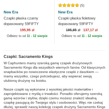
(5)
New Era
New Era
Czapki płaska czarny
Czapki płaska fioletowy
dopasowany 59FIFTY
dopasowany 59FIFTY
Classic Sacramento Kings
Classic Sacramento Kings
195,95 zł
195,95
zł
137,17 zł
NBA New Era
NBA New Era
Odbierz to od
11 - 12 sierpie
Odbierz to od
11 - 12 sierpie
Czapki: Sacramento Kings
W Caphunters mamy szeroką gamę czapek drużynowych
Sacramento Kings dla wszystkich wiernych fanów. Od klasycznych
snapbacków po nowoczesne elastyczne czapki z daszkiem —
mamy wszystko, czego potrzebujesz, aby wspierać swoją
ulubioną drużynę na boisku.
Nasze czapki są wykonane z wysokiej jakości materiałów i
zaprojektowane z myślą o trwałości. Ponadto oferujemy szeroką
gamę wzorów i stylów, dzięki czemu możesz znaleźć idealną
czapkę pasującą do Twojego stylu i osobowości. Więc nie czekaj
dłużej, sprawdź naszą kolekcję czapek drużyny Sacramento Kings