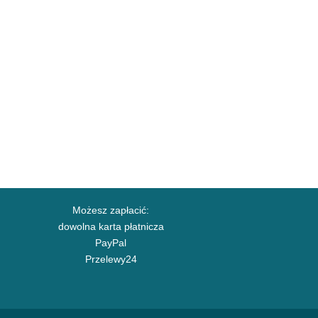
Możesz zapłacić:
dowolna karta płatnicza
PayPal
Przelewy24