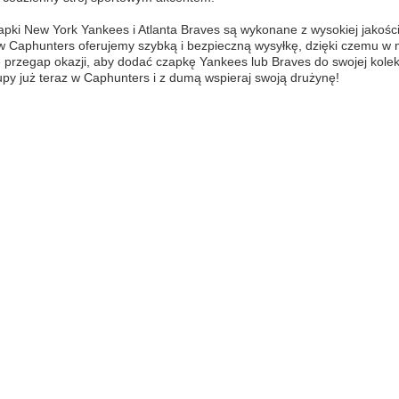
pki New York Yankees i Atlanta Braves są wykonane z wysokiej jakości
w Caphunters oferujemy szybką i bezpieczną wysyłkę, dzięki czemu w
e przegap okazji, aby dodać czapkę Yankees lub Braves do swojej kolekc
py już teraz w Caphunters i z dumą wspieraj swoją drużynę!