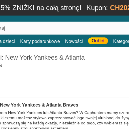
15% ZNIŻKI na całą stronę!
Kupon:
CH20
Outlet
a dzieci
Karty podarunkowe
Nowości
Kategor
i: New York Yankees & Atlanta
s
 New York Yankees & Atlanta Braves
anem New York Yankees lub Atlanta Braves? W Caphunters mamy szero
ki czemu możesz stylowo zaprezentować logo swojej ulubionej drużyny
 sprawdzą się na każdą okazję, niezależnie od tego, czy wybierasz się
 codzienny strój sportowym akcentem.