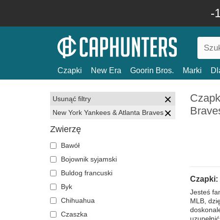
-
Czapki
New Era
Goorin Bros.
Marki
Dl
Czapk
Usunąć filtry
Brave
New York Yankees & Atlanta Braves
Zwierzę
Bawół
Bojownik syjamski
Buldog francuski
Czapki:
Byk
Jesteś f
Chihuahua
MLB, dzię
doskonale
Czaszka
uzupełnić