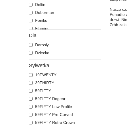
Delfin
Nasze cza
Doberman
Ponadto 
drzwi. Ni
Feniks
Zrób zaku
Flaming
Dla
Foka
Gepard
Dorosły
Gołąb
Dziecko
Hipopotam
Sylwetka
Jaszczurka
19TWENTY
Jednorożec
39THIRTY
Jeleń
59FIFTY
Kaczka
59FIFTY Dogear
Kogut
59FIFTY Low Profile
Kojot
59FIFTY Pre-Curved
Koń
59FIFTY Retro Crown
Kot