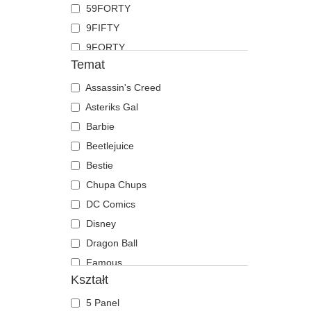
59FORTY
Koza
9FIFTY
Krab
9FORTY
Krokodyl
Temat
9FORTY APEX
Krowa
9FORTY M-Crown
Assassin's Creed
Kruk
9SEVENTY
Asteriks Gal
Kurczak
9TWENTY
Barbie
Labrador retriever
A Frame
Beetlejuice
Langusta
Casual Classic
Bestie
Lew
E Frame
Chupa Chups
Lis
Open Back
DC Comics
Lwica
Runner
Disney
Mewa
The 90s
Dragon Ball
Motyl
The Ball
Famous
Mrówka
Kształt
The Retro
Fast & Furious
Mysz
The Snap
Gra o Tron
Niedźwiedź
5 Panel