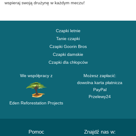
wspieraj swoją drużynę w każdym meczu!
Czapki letnie
Tanie czapki
Czapki Goorin Bros
Czapki damskie
Czapki dla chłopców
We współpracy z
Możesz zapłacić:
dowolna karta płatnicza
PayPal
Przelewy24
Eden Reforestation Projects
Pomoc
Znajdź nas w: