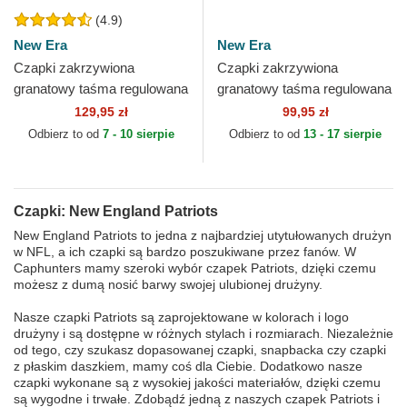
(4.9)
New Era
New Era
Czapki zakrzywiona
Czapki zakrzywiona
granatowy taśma regulowana
granatowy taśma regulowana
9FORTY The League New
dla dziecka 9FORTY The
129,95 zł
99,95 zł
England Patriots NFL New
League New England
Odbierz to od
7 - 10 sierpie
Odbierz to od
13 - 17 sierpie
Era
Patriots...
Czapki: New England Patriots
New England Patriots to jedna z najbardziej utytułowanych drużyn
w NFL, a ich czapki są bardzo poszukiwane przez fanów. W
Caphunters mamy szeroki wybór czapek Patriots, dzięki czemu
możesz z dumą nosić barwy swojej ulubionej drużyny.
Nasze czapki Patriots są zaprojektowane w kolorach i logo
drużyny i są dostępne w różnych stylach i rozmiarach. Niezależnie
od tego, czy szukasz dopasowanej czapki, snapbacka czy czapki
z płaskim daszkiem, mamy coś dla Ciebie. Dodatkowo nasze
czapki wykonane są z wysokiej jakości materiałów, dzięki czemu
są wygodne i trwałe. Zdobądź jedną z naszych czapek Patriots i