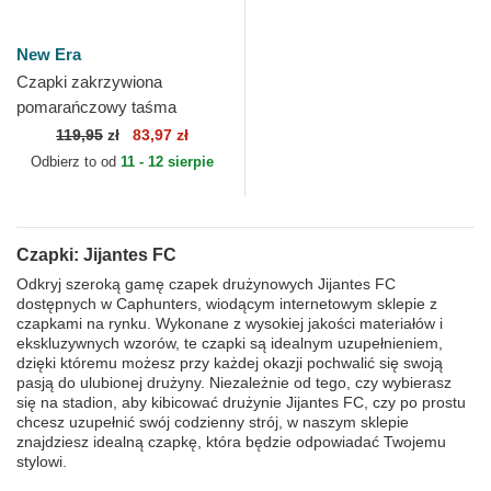
New Era
Czapki zakrzywiona
pomarańczowy taśma
regulowana 9FORTY Core
119,95
zł
83,97 zł
Jijantes FC Kings League
Odbierz to od
11 - 12 sierpie
New Era
Czapki: Jijantes FC
Odkryj szeroką gamę czapek drużynowych Jijantes FC
dostępnych w Caphunters, wiodącym internetowym sklepie z
czapkami na rynku. Wykonane z wysokiej jakości materiałów i
ekskluzywnych wzorów, te czapki są idealnym uzupełnieniem,
dzięki któremu możesz przy każdej okazji pochwalić się swoją
pasją do ulubionej drużyny. Niezależnie od tego, czy wybierasz
się na stadion, aby kibicować drużynie Jijantes FC, czy po prostu
chcesz uzupełnić swój codzienny strój, w naszym sklepie
znajdziesz idealną czapkę, która będzie odpowiadać Twojemu
stylowi.