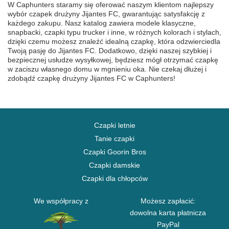
W Caphunters staramy się oferować naszym klientom najlepszy
wybór czapek drużyny Jijantes FC, gwarantując satysfakcję z
każdego zakupu. Nasz katalog zawiera modele klasyczne,
snapbacki, czapki typu trucker i inne, w różnych kolorach i stylach,
dzięki czemu możesz znaleźć idealną czapkę, która odzwierciedla
Twoją pasję do Jijantes FC. Dodatkowo, dzięki naszej szybkiej i
bezpiecznej usłudze wysyłkowej, będziesz mógł otrzymać czapkę
w zaciszu własnego domu w mgnieniu oka. Nie czekaj dłużej i
zdobądź czapkę drużyny Jijantes FC w Caphunters!
Czapki letnie
Tanie czapki
Czapki Goorin Bros
Czapki damskie
Czapki dla chłopców
We współpracy z
Możesz zapłacić:
dowolna karta płatnicza
PayPal