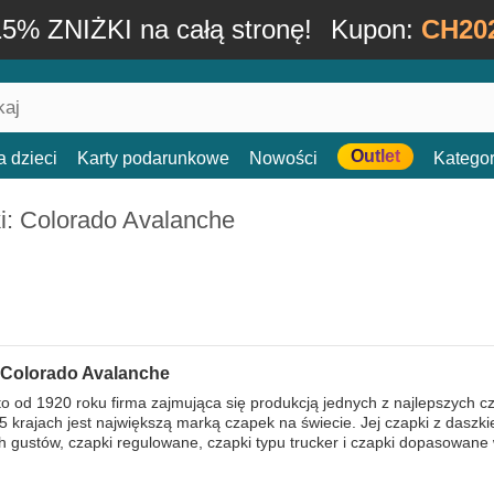
15% ZNIŻKI na całą stronę!
Kupon:
CH20
Outlet
a dzieci
Karty podarunkowe
Nowości
Kategor
i: Colorado Avalanche
 Colorado Avalanche
o od 1920 roku firma zajmująca się produkcją jednych z najlepszych c
 krajach jest największą marką czapek na świecie. Jej czapki z daszki
h gustów, czapki regulowane, czapki typu trucker i czapki dopasowane