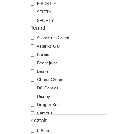
59FORTY
Koza
9FIFTY
Krab
9FORTY
Krokodyl
Temat
9FORTY APEX
Krowa
9FORTY M-Crown
Assassin's Creed
Kruk
9SEVENTY
Asteriks Gal
Kurczak
9TWENTY
Barbie
Labrador retriever
A Frame
Beetlejuice
Langusta
Casual Classic
Bestie
Lew
E Frame
Chupa Chups
Lis
Open Back
DC Comics
Lwica
Runner
Disney
Mewa
The 90s
Dragon Ball
Motyl
The Ball
Famous
Mrówka
Kształt
The Retro
Gra o Tron
Mysz
The Snap
Gru, Dru i Minionki
Niedźwiedź
5 Panel