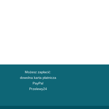
Możesz zapłacić:
dowolna karta płatnicza
PayPal
Przelewy24