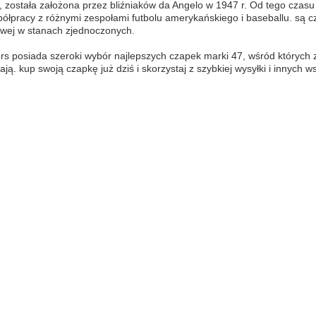
 została założona przez bliźniaków da Angelo w 1947 r. Od tego czasu
półpracy z różnymi zespołami futbolu amerykańskiego i baseballu. są c
owej w stanach zjednoczonych.
s posiada szeroki wybór najlepszych czapek marki 47, wśród których z
ją. kup swoją czapkę już dziś i skorzystaj z szybkiej wysyłki i innych 