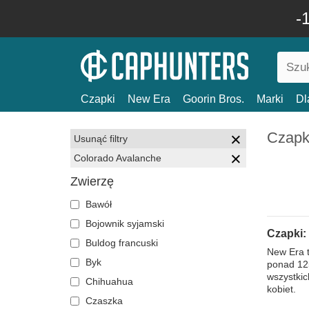
-
Czapki
New Era
Goorin Bros.
Marki
Dl
Czapk
Usunąć filtry
Colorado Avalanche
Zwierzę
Bawół
Bojownik syjamski
Czapki:
Buldog francuski
New Era t
Byk
ponad 125
wszystkic
Chihuahua
kobiet.
Czaszka