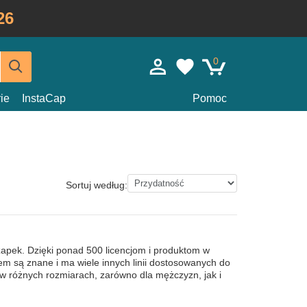
26
0
ie
InstaCap
Pomoc
Sortuj według:
zapek. Dzięki ponad 500 licencjom i produktom w
em są znane i ma wiele innych linii dostosowanych do
 w różnych rozmiarach, zarówno dla mężczyzn, jak i