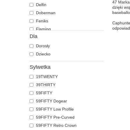
47 Marka,
Delfin
dzięki ws
baseball
Doberman
Feniks
Caphunter
odpowiada
Flaming
Dla
Foka
Gepard
Dorosły
Gołąb
Dziecko
Hipopotam
Sylwetka
Jaszczurka
19TWENTY
Jednorożec
39THIRTY
Jeleń
59FIFTY
Kaczka
59FIFTY Dogear
Kogut
59FIFTY Low Profile
Kojot
59FIFTY Pre-Curved
Koń
59FIFTY Retro Crown
Kot