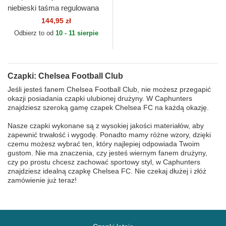
niebieski taśma regulowana
9FORTY Retro Chelsea
144,95 zł
Football Club Premier
Odbierz to od
10 - 11 sierpie
League...
Czapki: Chelsea Football Club
Jeśli jesteś fanem Chelsea Football Club, nie możesz przegapić
okazji posiadania czapki ulubionej drużyny. W Caphunters
znajdziesz szeroką gamę czapek Chelsea FC na każdą okazję.
Nasze czapki wykonane są z wysokiej jakości materiałów, aby
zapewnić trwałość i wygodę. Ponadto mamy różne wzory, dzięki
czemu możesz wybrać ten, który najlepiej odpowiada Twoim
gustom. Nie ma znaczenia, czy jesteś wiernym fanem drużyny,
czy po prostu chcesz zachować sportowy styl, w Caphunters
znajdziesz idealną czapkę Chelsea FC. Nie czekaj dłużej i złóż
zamówienie już teraz!