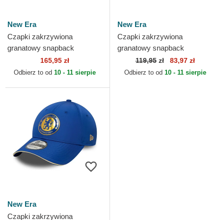
New Era
New Era
Czapki zakrzywiona
Czapki zakrzywiona
granatowy snapback
granatowy snapback
9SEVENTY Stretch Snap
9FORTY Core Chelsea
165,95 zł
119,95
zł
83,97 zł
Iridiscent Chelsea Football
Football Club Premier League
Odbierz to od
10 - 11 sierpie
Odbierz to od
10 - 11 sierpie
Club...
New Era
New Era
Czapki zakrzywiona