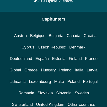
49319 Opinie klientów
Caphunters
Austria
Belgique
Bulgaria
Canada
Croatia
Cyprus
Czech Republic
Denmark
Deutschland
España
Estonia
Finland
France
Global
Greece
Hungary
Ireland
Italia
Latvia
Lithuania
Luxembourg
Malta
Poland
Portugal
Romania
Slovakia
Slovenia
Sweden
Switzerland
United Kingdom
Other countries