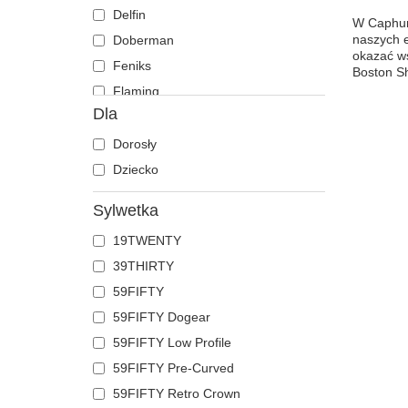
Delfin
W Caphunt
naszych e
Doberman
okazać ws
Feniks
Boston S
Flaming
Dla
Foka
Gepard
Dorosły
Gołąb
Dziecko
Hipopotam
Sylwetka
Jaszczurka
19TWENTY
Jednorożec
39THIRTY
Jeleń
59FIFTY
Kaczka
59FIFTY Dogear
Kogut
59FIFTY Low Profile
Kojot
59FIFTY Pre-Curved
Koń
59FIFTY Retro Crown
Kot