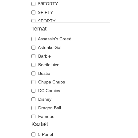
59FORTY
Koza
9FIFTY
Krab
9FORTY
Krokodyl
Temat
9FORTY APEX
Krowa
9FORTY M-Crown
Assassin's Creed
Kruk
9SEVENTY
Asteriks Gal
Kurczak
9TWENTY
Barbie
Labrador retriever
A Frame
Beetlejuice
Langusta
Casual Classic
Bestie
Lew
E Frame
Chupa Chups
Lis
Open Back
DC Comics
Lwica
Runner
Disney
Mewa
The 90s
Dragon Ball
Motyl
The Ball
Famous
Mrówka
Kształt
The Retro
Gra o Tron
Mysz
The Snap
Gru, Dru i Minionki
Niedźwiedź
5 Panel