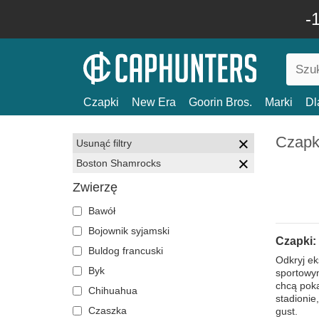
-
Czapki
New Era
Goorin Bros.
Marki
Dl
Czapk
Usunąć filtry
Boston Shamrocks
Zwierzę
Bawół
Bojownik syjamski
Czapki:
Buldog francuski
Odkryj e
Byk
sportowym
chcą poka
Chihuahua
stadionie
Czaszka
gust.