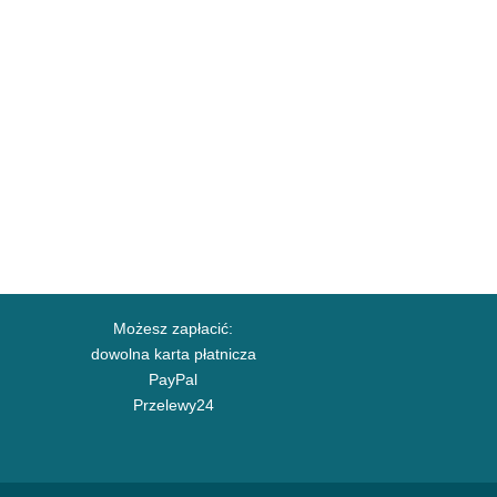
Możesz zapłacić:
dowolna karta płatnicza
PayPal
Przelewy24