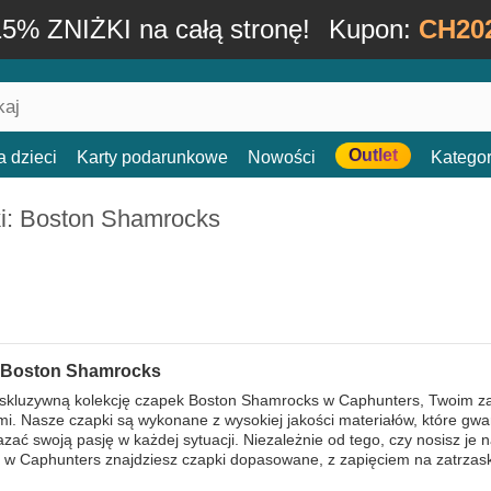
15% ZNIŻKI na całą stronę!
Kupon:
CH20
Outlet
a dzieci
Karty podarunkowe
Nowości
Kategor
i: Boston Shamrocks
 Boston Shamrocks
kskluzywną kolekcję czapek Boston Shamrocks w Caphunters, Twoim za
i. Nasze czapki są wykonane z wysokiej jakości materiałów, które gwara
zać swoją pasję w każdej sytuacji. Niezależnie od tego, czy nosisz je 
, w Caphunters znajdziesz czapki dopasowane, z zapięciem na zatrzas