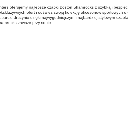
ers oferujemy najlepsze czapki Boston Shamrocks z szybką i bezpieczn
kskluzywnych ofert i odśwież swoją kolekcję akcesoriów sportowych o of
parcie drużynie dzięki najwygodniejszym i najbardziej stylowym czap
hamrocks zawsze przy sobie.