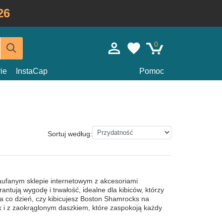
26
0
ie
InstaCap
Pomoc
Sortuj według:
ufanym sklepie internetowym z akcesoriami
ntują wygodę i trwałość, idealne dla kibiców, którzy
na co dzień, czy kibicujesz Boston Shamrocks na
k i z zaokrąglonym daszkiem, które zaspokoją każdy