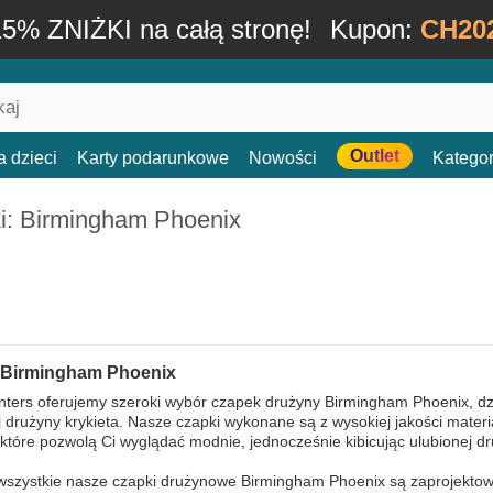
15% ZNIŻKI na całą stronę!
Kupon:
CH20
Outlet
a dzieci
Karty podarunkowe
Nowości
Kategor
i: Birmingham Phoenix
 Birmingham Phoenix
ers oferujemy szeroki wybór czapek drużyny Birmingham Phoenix, dzi
ej drużyny krykieta. Nasze czapki wykonane są z wysokiej jakości mater
które pozwolą Ci wyglądać modnie, jednocześnie kibicując ulubionej dr
wszystkie nasze czapki drużynowe Birmingham Phoenix są zaprojektow