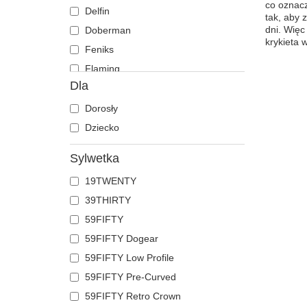
co oznacz
Delfin
tak, aby 
dni. Więc
Doberman
krykieta 
Feniks
Flaming
Dla
Foka
Gepard
Dorosły
Gołąb
Dziecko
Hipopotam
Sylwetka
Jaszczurka
19TWENTY
Jednorożec
39THIRTY
Jeleń
59FIFTY
Kaczka
59FIFTY Dogear
Kogut
59FIFTY Low Profile
Kojot
59FIFTY Pre-Curved
Koń
59FIFTY Retro Crown
Kot