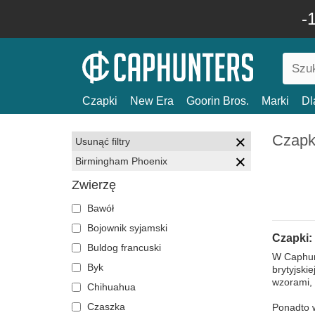
-
Czapki
New Era
Goorin Bros.
Marki
Dl
Czapk
Usunąć filtry
Birmingham Phoenix
Zwierzę
Bawół
Bojownik syjamski
Czapki:
Buldog francuski
W Caphunt
Byk
brytyjski
wzorami, 
Chihuahua
Czaszka
Ponadto 