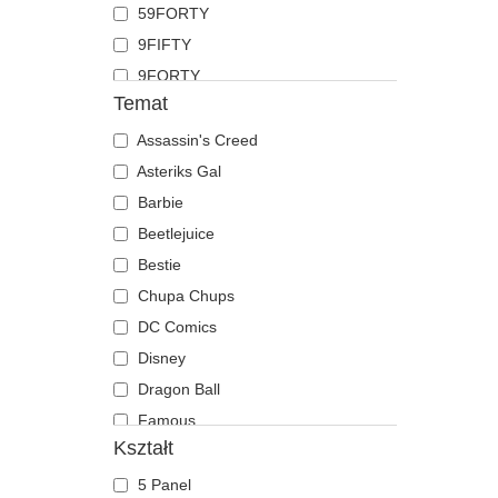
59FORTY
Koza
9FIFTY
Krab
9FORTY
Krokodyl
Temat
9FORTY APEX
Krowa
9FORTY M-Crown
Assassin's Creed
Kruk
9SEVENTY
Asteriks Gal
Kurczak
9TWENTY
Barbie
Labrador retriever
A Frame
Beetlejuice
Langusta
Casual Classic
Bestie
Lew
E Frame
Chupa Chups
Lis
Open Back
DC Comics
Lwica
Runner
Disney
Mewa
The 90s
Dragon Ball
Motyl
The Ball
Famous
Mrówka
Kształt
The Retro
Gra o Tron
Mysz
The Snap
Gru, Dru i Minionki
Niedźwiedź
5 Panel