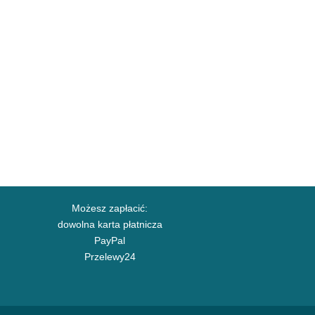
Możesz zapłacić:
dowolna karta płatnicza
PayPal
Przelewy24