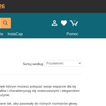
26
0
ie
InstaCap
Pomoc
Sortuj według:
ęki którym możesz pokazać swoje wsparcie dla tej
iałów i charakteryzują się nowoczesnymi i eleganckimi
użynie.
ane tak, aby pasowały do różnych rozmiarów głowy,