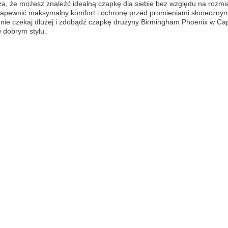
a, że możesz znaleźć idealną czapkę dla siebie bez względu na rozmi
zapewnić maksymalny komfort i ochronę przed promieniami słonecznym
 nie czekaj dłużej i zdobądź czapkę drużyny Birmingham Phoenix w Cap
w dobrym stylu.