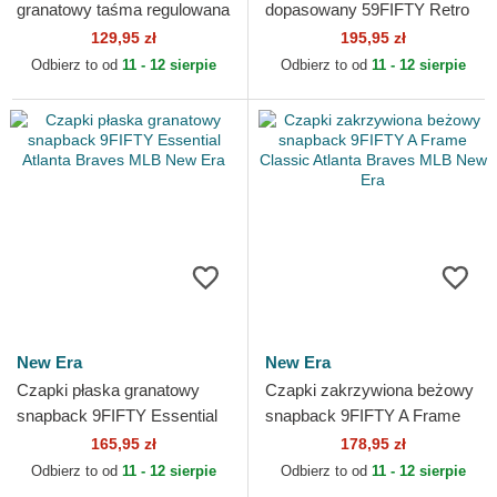
granatowy taśma regulowana
dopasowany 59FIFTY Retro
9TWENTY Core Classic
Crown Linen Atlanta Braves
129,95 zł
195,95 zł
Atlanta Braves MLB New Era
MLB New Era
Odbierz to od
11 - 12 sierpie
Odbierz to od
11 - 12 sierpie
New Era
New Era
Czapki płaska granatowy
Czapki zakrzywiona beżowy
snapback 9FIFTY Essential
snapback 9FIFTY A Frame
Atlanta Braves MLB New Era
Classic Atlanta Braves MLB
165,95 zł
178,95 zł
New Era
Odbierz to od
11 - 12 sierpie
Odbierz to od
11 - 12 sierpie