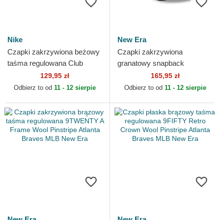
Nike
New Era
Czapki zakrzywiona beżowy
Czapki zakrzywiona
taśma regulowana Club
granatowy snapback
Unstructured Organic Cotton
9FORTY M-Crown All Star
129,95 zł
165,95 zł
Atlanta Braves MLB Nike
Game Atlanta Braves MLB
Odbierz to od
11 - 12 sierpie
Odbierz to od
11 - 12 sierpie
New Era
New Era
New Era