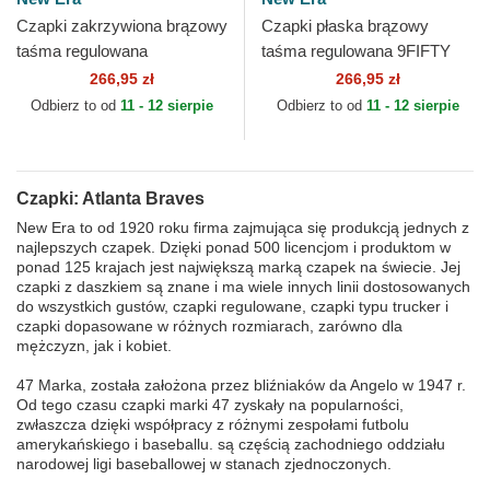
Czapki zakrzywiona brązowy
Czapki płaska brązowy
taśma regulowana
taśma regulowana 9FIFTY
9TWENTY A Frame Wool
Retro Crown Wool Pinstripe
266,95 zł
266,95 zł
Pinstripe Atlanta Braves MLB
Atlanta Braves MLB New Era
Odbierz to od
11 - 12 sierpie
Odbierz to od
11 - 12 sierpie
New...
Czapki: Atlanta Braves
New Era to od 1920 roku firma zajmująca się produkcją jednych z
najlepszych czapek. Dzięki ponad 500 licencjom i produktom w
ponad 125 krajach jest największą marką czapek na świecie. Jej
czapki z daszkiem są znane i ma wiele innych linii dostosowanych
do wszystkich gustów, czapki regulowane, czapki typu trucker i
czapki dopasowane w różnych rozmiarach, zarówno dla
mężczyzn, jak i kobiet.
47 Marka, została założona przez bliźniaków da Angelo w 1947 r.
Od tego czasu czapki marki 47 zyskały na popularności,
zwłaszcza dzięki współpracy z różnymi zespołami futbolu
amerykańskiego i baseballu. są częścią zachodniego oddziału
narodowej ligi baseballowej w stanach zjednoczonych.