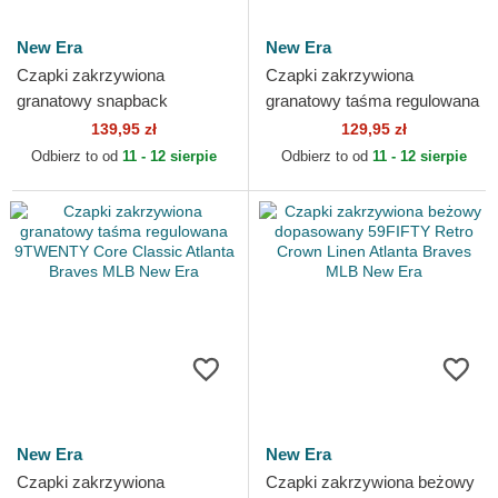
New Era
New Era
Czapki zakrzywiona
Czapki zakrzywiona
granatowy snapback
granatowy taśma regulowana
9FORTY M-Crown Player
9TWENTY Core Classic
139,95 zł
129,95 zł
Replica Atlanta Braves MLB
Atlanta Braves MLB New Era
Odbierz to od
11 - 12 sierpie
Odbierz to od
11 - 12 sierpie
New Era
New Era
New Era
Czapki zakrzywiona
Czapki zakrzywiona beżowy