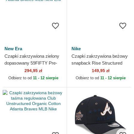
New Era
Nike
Czapki zakrzywiona zielony
Czapki zakrzywiona beżowy
dopasowany 59FIFTY Pre-
snapback Rise Structured
Curved American
Atlanta Braves MLB Nike
294,95 zł
149,95 zł
Herringbone Atlanta Braves
Odbierz to od
11 - 12 sierpie
Odbierz to od
11 - 12 sierpie
MLB...