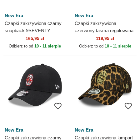
New Era
New Era
Czapki zakrzywiona czarny
Czapki zakrzywiona
snapback 9SEVENTY
czerwony taśma regulowana
Stretch Snap FW Poly AC
9FORTY Contrast AC Milan
165,95 zł
119,95 zł
Milan Serie A New Era
Serie A New Era
Odbierz to od
10 - 11 sierpie
Odbierz to od
10 - 11 sierpie
New Era
New Era
Czapki zakrzywiona czarny
Czapki zakrzywiona lampart