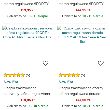
taśma regulowana 9FORTY
taśma regulowana 9FORTY
Core AC Milan Serie A New
AC Milan Serie A New Era
119,95 zł
144,95 zł
Era
Odbierz to od
10 - 11 sierpie
Odbierz to od
10 - 11 sierpie
(5)
(5)
New Era
New Era
Czapki zakrzywiona
Czapki zakrzywiona czarny
czerwony taśma regulowana
taśma regulowana dorado
9FORTY Core AC Milan
9FORTY AC Milan Serie A
119,95 zł
144,95 zł
Serie A New Era
New Era
Odbierz to od
14 - 18 sierpie
Odbierz to od
10 - 11 sierpie