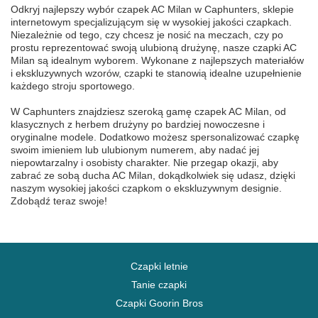
Odkryj najlepszy wybór czapek AC Milan w Caphunters, sklepie
internetowym specjalizującym się w wysokiej jakości czapkach.
Niezależnie od tego, czy chcesz je nosić na meczach, czy po
prostu reprezentować swoją ulubioną drużynę, nasze czapki AC
Milan są idealnym wyborem. Wykonane z najlepszych materiałów
i ekskluzywnych wzorów, czapki te stanowią idealne uzupełnienie
każdego stroju sportowego.
W Caphunters znajdziesz szeroką gamę czapek AC Milan, od
klasycznych z herbem drużyny po bardziej nowoczesne i
oryginalne modele. Dodatkowo możesz spersonalizować czapkę
swoim imieniem lub ulubionym numerem, aby nadać jej
niepowtarzalny i osobisty charakter. Nie przegap okazji, aby
zabrać ze sobą ducha AC Milan, dokądkolwiek się udasz, dzięki
naszym wysokiej jakości czapkom o ekskluzywnym designie.
Zdobądź teraz swoje!
Czapki letnie
Tanie czapki
Czapki Goorin Bros